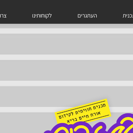
נית
העתגרים
לקוחותינו
צרו